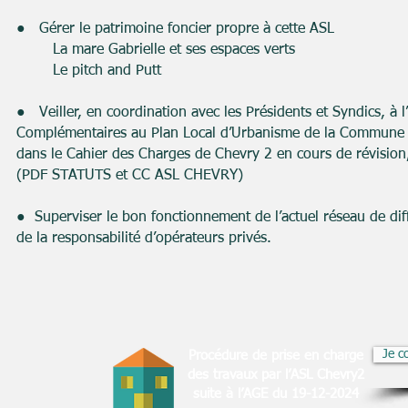
● Gérer le patrimoine foncier propre à cette ASL
La mare Gabrielle et ses espaces verts
Le pitch and Putt
● Veiller, en coordination avec les Présidents et Syndics, à l
Complémentaires au Plan Local d’Urbanisme de la Commune de
dans le Cahier des Charges de Chevry 2 en cours de révision
(PDF STATUTS et CC ASL CHEVRY)
● Superviser le bon fonctionnement de l’actuel réseau de dif
de la responsabilité d’opérateurs privés.
Je c
Procédure de prise en charge
des travaux par l’ASL Chevry2
suite à l’AGE du 19-12-2024